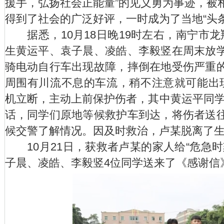
援手，弘扬社会正能量”的见义勇为事迹，被
得到了社会的广泛好评，一时成为了当地“头条
据悉，10月18日晚19时左右，南宁市龙
生黄运平、袁子晨、凌皓、李毅竖在周末放
骑电动自行车出现故障，摔倒在地受伤严重
周围有川流不息的车流，稍不注意就可能出
机立断，主动上前保护伤者，其中黄运平同学先
话，同学们原地等候救护车到达，将伤者送
候交警了解情况。因及时救治，卢某脱离了
10月21日，获救者卢某的家人给“危急时
子晨、凌皓、李毅竖4位同学送来了《感谢信