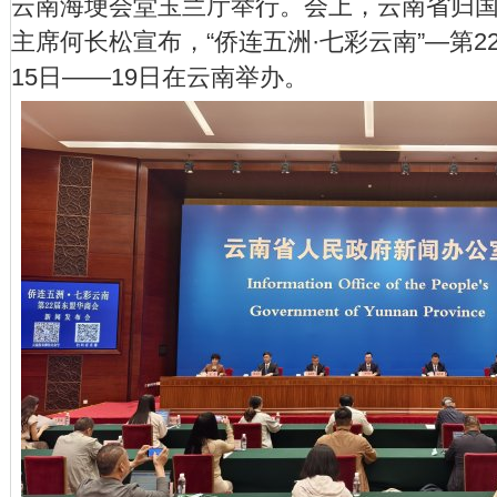
云南海埂会堂玉兰厅举行。会上，云南省归
主席何长松宣布，“侨连五洲·七彩云南”—第2
15日——19日在云南举办。