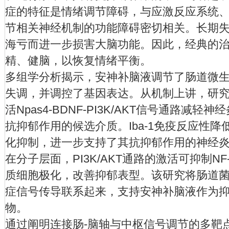
症的特征是情绪调节障碍，与应激反应系统
节相关神经机制的功能障碍密切相关。长期
海亏而进一步损害大脑功能。因此，经典的
精、健脑，以恢复情绪平衡。
多组学分析揭示，安神补脑液调节了肠道微
失调，并调控了基因表达。从机制上讲，研
活Npas4-BDNF-PI3K/AKT信号通路减轻神
抗抑郁作用的候选介质。Iba-1免疫反应性
化抑制，进一步支持了其抗抑郁作用的神经
在分子层面，PI3K/AKT通路的激活可抑制N
质细胞极化，改善抑郁表型。该研究将肠道
症信号传导联系起来，支持安神补脑液作为
物。
通过阐明连接肠-脑轴与中枢信号调节的多靶