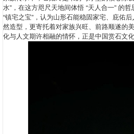
水”，在这方咫尺天地间体悟 “天人合一” 的
“镇宅之宝”，认为山形石能稳固家宅、庇佑后人
然造型，更寄托着对家族兴旺、前路顺遂的
化与人文期许相融的情怀，正是中国赏石文