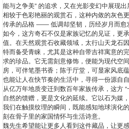
能与之争美” 的追求，又在光影变幻中展现
相较于色彩艳丽的观赏石，这种内敛的灰色
传承的品格 —— 低调却坚韧，历经岁月而愈
如今，这方奇石不仅是家族记忆的见证，更
值。在天然观赏石收藏领域，太行山天龙石
特而备受青睐，尤其是这种自带吉祥寓意的
求的珍品。它无需刻意修饰，便能为现代空
房，可伴笔墨书香；陈于厅堂，可显家风底
也能让人在快节奏的生活中，寻得一份源自
从亿万年地质变迁到数百年家族传承，这方 “
自然的馈赠，更是文化的延续。它以石为媒
我们在触摸纹理的瞬间，既能感知地球演化
刻在骨子里的家国情怀与生活诗意。
魏先生希望能让更多人看到这件藏品，让更