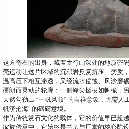
这方奇石的出身，藏着太行山深处的地质密
壳运动让这片区域的沉积岩反复挤压、变质
温高压下相互渗透，又经流水侵蚀、风沙磨
硬朗而灵动的轮廓：一侧峰尖挺拔如帆桅，
天然勾勒出 “一帆风顺” 的吉祥意象，无需人
帆济沧海” 的磅礴意境。
作为传统赏石文化的载体，它的价值早已超
家族传承中，它始终是书房与厅堂的核心陈设